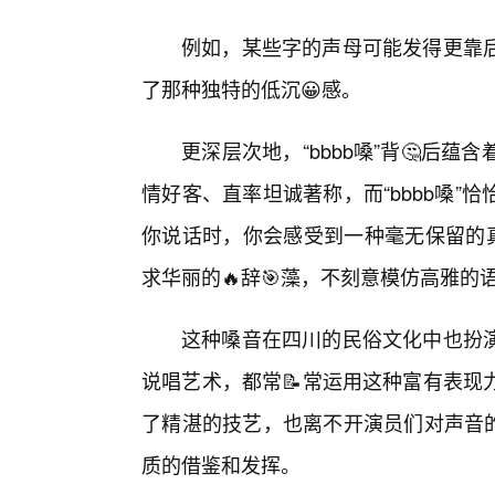
例如，某些字的声母可能发得更靠后
了那种独特的低沉😀感。
更深层次地，“bbbb嗓”背🤔后
情好客、直率坦诚著称，而“bbbb嗓
你说话时，你会感受到一种毫无保留的真
求华丽的🔥辞🎯藻，不刻意模仿高雅的
这种嗓音在四川的民俗文化中也扮
说唱艺术，都常📝常运用这种富有表现
了精湛的技艺，也离不开演员们对声音的
质的借鉴和发挥。