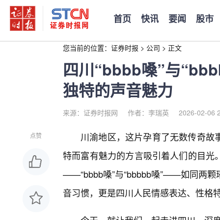
首页
快讯
要闻
股市
您当前的位置：
证券时报
>
公司
>
正文
四川“bbbb嗓”与“b
独特的声音魅力
来源：证券时报网
作者：李瑞英
2026-02-06 
川渝地区，这片孕育了无数传奇故
点赞
特而富有魅力的方言吸引着人们的目光
——“bbbb嗓”与“bbbbb嗓”——
音习惯，更是四川人民情感表达、性格特