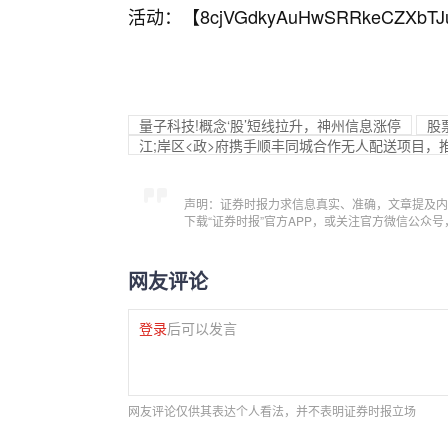
活动：【
8cjVGdkyAuHwSRRkeCZXbTJ
量子科技!概念‘股’短线拉升，神州信息涨停
股
江;岸区<政>府携手顺丰同城合作无人配送项目，
声明：证券时报力求信息真实、准确，文章提及内
下载“证券时报”官方APP，或关注官方微信公众
网友评论
登录
后可以发言
网友评论仅供其表达个人看法，并不表明证券时报立场