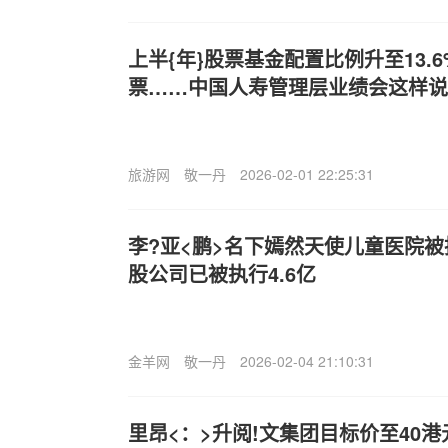
上半{年}股票基金配置比例升至13.
票……中国人寿管理层业绩会这样说
旅游网
敬一丹
2026-02-01 22:25:31
李?亚<鹏>名下嫣然天使儿童医院被
股公司已被执行4.6亿
金羊网
敬一丹
2026-02-04 21:10:31
里昂<：>升阅!文集团目标价至40港