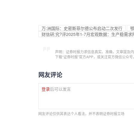
万:洲国际：史密斯菲尔德公布启动二次发行
鄂
财信研;究?评2025年1-7月宏观数据：生产稳需
声明：证券时报力求信息真实、准确，文章提及内
下载“证券时报”官方APP，或关注官方微信公众
网友评论
登录
后可以发言
网友评论仅供其表达个人看法，并不表明证券时报立场